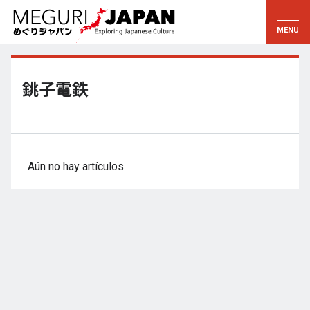
Explorar las regiones
Descubrir la cultura
新着情報
Conversar
Tohoku
Conocer
銚子電鉄
Kanto
Aprender
Edo・Tokio
Tradiciones
Koshin’etsu
Arte
Aún no hay artículos
Hokuriku
Artesanía
Tokai
Naturaleza
Kinki
Temporadas y formas de
vida
Kioto・Nara
小野里茶の湯クラブ
Chugoku