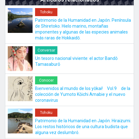
Tohoku
Patrimonio de la Humanidad en Japón. Península
de Shiretoko. Hielo marino, montañas
imponentes y algunas de las especies animales
más raras de Hokkaidō.
Conversar
Un tesoro nacional viviente: el actor Bandō
Tamasaburō
Conocer
Bienvenidos al mundo de los yōkai! Vol.9 de la
colección de Yumoto Kōichi Amabie y el nuevo
coronavirus
Tohoku
Patrimonio de la Humanidad en Japón. Hiraizumi.
Los restos históricos de una cultura budista que
alguna vez deslumbró.