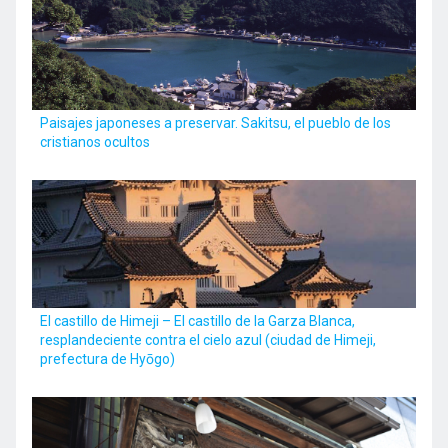
Kyushu
Paisajes japoneses a preservar. Sakitsu, el pueblo de los
JA
EN
ZH
KO
cristianos ocultos
El castillo de Himeji – El castillo de la Garza Blanca,
resplandeciente contra el cielo azul (ciudad de Himeji,
prefectura de Hyōgo)