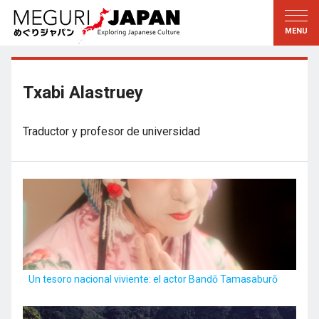
Explorar las regiones
Descubrir la cultura
新着情報
Conversar
Tohoku
Conocer
Txabi Alastruey
Kanto
Aprender
Traductor y profesor de universidad
Edo・Tokio
Tradiciones
Koshin’etsu
Arte
Hokuriku
Artesanía
Tokai
Naturaleza
Kinki
Temporadas y formas de
vida
Kioto・Nara
Un tesoro nacional viviente: el actor Bandō Tamasaburō
小野里茶の湯クラブ
Chugoku