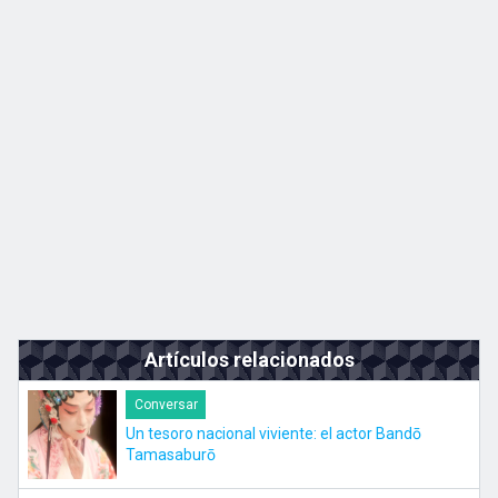
Kyushu
JA
EN
ZH
KO
Artículos relacionados
Conversar
Un tesoro nacional viviente: el actor Bandō
Tamasaburō