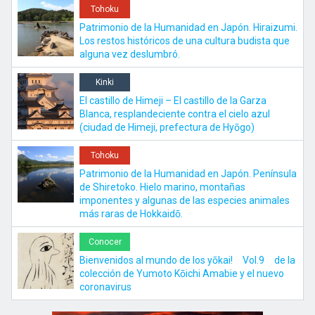
Tohoku
Patrimonio de la Humanidad en Japón. Hiraizumi.
Los restos históricos de una cultura budista que
alguna vez deslumbró.
Kinki
El castillo de Himeji – El castillo de la Garza
Blanca, resplandeciente contra el cielo azul
(ciudad de Himeji, prefectura de Hyōgo)
Tohoku
Patrimonio de la Humanidad en Japón. Península
de Shiretoko. Hielo marino, montañas
imponentes y algunas de las especies animales
más raras de Hokkaidō.
Conocer
Bienvenidos al mundo de los yōkai! Vol.9 de la
colección de Yumoto Kōichi Amabie y el nuevo
coronavirus