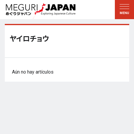
Explorar las regiones
Descubrir la cultura
新着情報
Conversar
Tohoku
Conocer
ヤイロチョウ
Kanto
Aprender
Edo・Tokio
Tradiciones
Koshin’etsu
Arte
Aún no hay artículos
Hokuriku
Artesanía
Tokai
Naturaleza
Kinki
Temporadas y formas de
vida
Kioto・Nara
小野里茶の湯クラブ
Chugoku