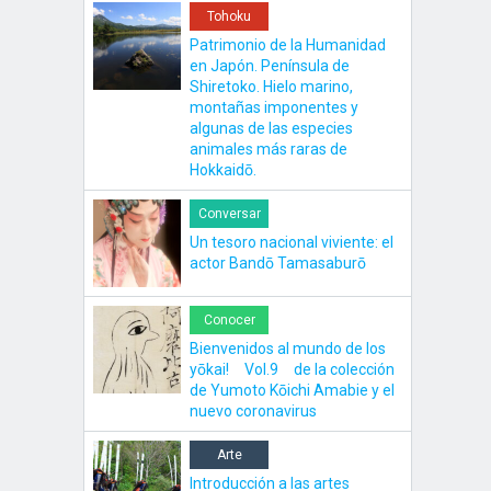
Tohoku
Patrimonio de la Humanidad
en Japón. Península de
Shiretoko. Hielo marino,
montañas imponentes y
algunas de las especies
animales más raras de
Hokkaidō.
Conversar
Un tesoro nacional viviente: el
actor Bandō Tamasaburō
Conocer
Bienvenidos al mundo de los
yōkai! Vol.9 de la colección
de Yumoto Kōichi Amabie y el
nuevo coronavirus
Arte
Introducción a las artes