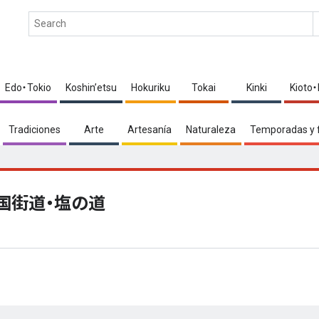
Edo・Tokio
Koshin’etsu
Hokuriku
Tokai
Kinki
Kioto
Tradiciones
Arte
Artesanía
Naturaleza
Temporadas y 
国街道・塩の道