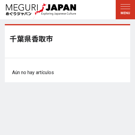
Explorar las regiones
Descubrir la cultura
新着情報
Conversar
Tohoku
Conocer
千葉県香取市
Kanto
Aprender
Edo・Tokio
Tradiciones
Koshin’etsu
Arte
Aún no hay artículos
Hokuriku
Artesanía
Tokai
Naturaleza
Kinki
Temporadas y formas de
vida
Kioto・Nara
小野里茶の湯クラブ
Chugoku