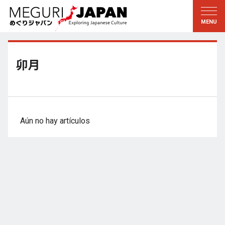
Explorar las regiones
Descubrir la cultura
新着情報
Conversar
Tohoku
Conocer
卯月
Kanto
Aprender
Edo・Tokio
Tradiciones
Koshin’etsu
Arte
Aún no hay artículos
Hokuriku
Artesanía
Tokai
Naturaleza
Kinki
Temporadas y formas de
vida
Kioto・Nara
小野里茶の湯クラブ
Chugoku