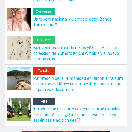
Conversar
Un tesoro nacional viviente: el actor Bandō
Tamasaburō
Conocer
Bienvenidos al mundo de los yōkai! Vol.9 de la
colección de Yumoto Kōichi Amabie y el nuevo
coronavirus
Tohoku
Patrimonio de la Humanidad en Japón. Hiraizumi.
Los restos históricos de una cultura budista que
alguna vez deslumbró.
Arte
Introducción a las artes escénicas tradicionales
de Japón Vol.01. ¿Qué significa eso de "artes
escénicas tradicionales"?