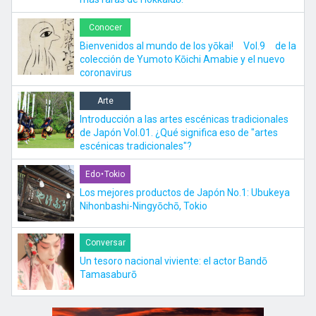
Conocer
Bienvenidos al mundo de los yōkai! Vol.9 de la
colección de Yumoto Kōichi Amabie y el nuevo
coronavirus
Arte
Introducción a las artes escénicas tradicionales
de Japón Vol.01. ¿Qué significa eso de "artes
escénicas tradicionales"?
Edo・Tokio
Los mejores productos de Japón No.1: Ubukeya
Nihonbashi-Ningyōchō, Tokio
Conversar
Un tesoro nacional viviente: el actor Bandō
Tamasaburō