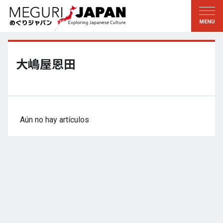
Explorar las regiones
Descubrir la cultura
新着情報
Conversar
Tohoku
Conocer
大嶋屋恩田
Kanto
Aprender
Edo・Tokio
Tradiciones
Koshin’etsu
Arte
Aún no hay artículos
Hokuriku
Artesanía
Tokai
Naturaleza
Kinki
Temporadas y formas de
vida
Kioto・Nara
小野里茶の湯クラブ
Chugoku