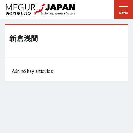
Explorar las regiones
Descubrir la cultura
新着情報
Conversar
Tohoku
Conocer
新倉浅間
Kanto
Aprender
Edo・Tokio
Tradiciones
Koshin’etsu
Arte
Aún no hay artículos
Hokuriku
Artesanía
Tokai
Naturaleza
Kinki
Temporadas y formas de
vida
Kioto・Nara
小野里茶の湯クラブ
Chugoku