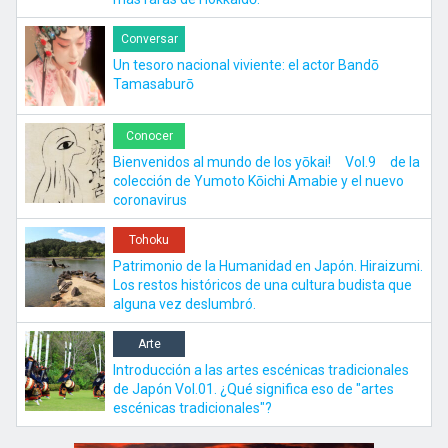
Conversar
Un tesoro nacional viviente: el actor Bandō
Tamasaburō
Conocer
Bienvenidos al mundo de los yōkai! Vol.9 de la
colección de Yumoto Kōichi Amabie y el nuevo
coronavirus
Tohoku
Patrimonio de la Humanidad en Japón. Hiraizumi.
Los restos históricos de una cultura budista que
alguna vez deslumbró.
Arte
Introducción a las artes escénicas tradicionales
de Japón Vol.01. ¿Qué significa eso de "artes
escénicas tradicionales"?