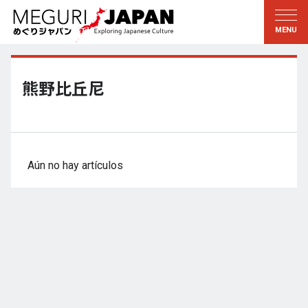
Explorar las regiones
Descubrir la cultura
新着情報
Conversar
Tohoku
Conocer
熊野比丘尼
Kanto
Aprender
Edo・Tokio
Tradiciones
Koshin’etsu
Arte
Aún no hay artículos
Hokuriku
Artesanía
Tokai
Naturaleza
Kinki
Temporadas y formas de
vida
Kioto・Nara
小野里茶の湯クラブ
Chugoku