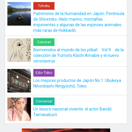
Tohoku
Patrimonio de la Humanidad en Japón. Península
de Shiretoko. Hielo marino, montañas
imponentes y algunas de las especies animales
más raras de Hokkaidō.
Conocer
Bienvenidos al mundo de los yōkai! Vol.9 de la
colección de Yumoto Kōichi Amabie y el nuevo
coronavirus
Edo・Tokio
Los mejores productos de Japón No.1: Ubukeya
Nihonbashi-Ningyōchō, Tokio
Conversar
Un tesoro nacional viviente: el actor Bandō
Tamasaburō