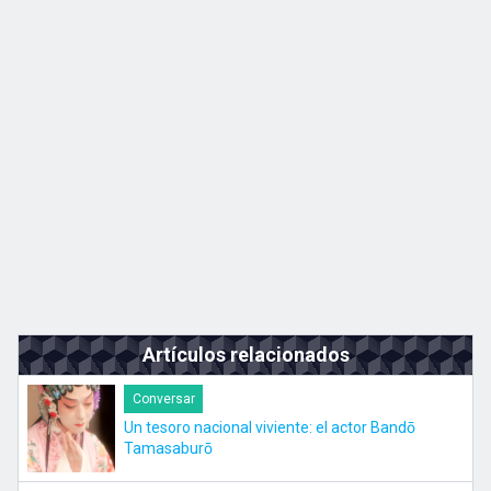
Kyushu
JA
EN
ZH
KO
Artículos relacionados
Conversar
Un tesoro nacional viviente: el actor Bandō
Tamasaburō