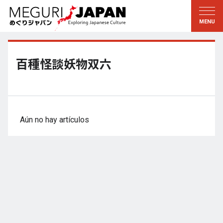
Explorar las regiones
Descubrir la cultura
新着情報
Conversar
Tohoku
Conocer
百種怪談妖物双六
Kanto
Aprender
Edo・Tokio
Tradiciones
Koshin’etsu
Arte
Aún no hay artículos
Hokuriku
Artesanía
Tokai
Naturaleza
Kinki
Temporadas y formas de
vida
Kioto・Nara
小野里茶の湯クラブ
Chugoku