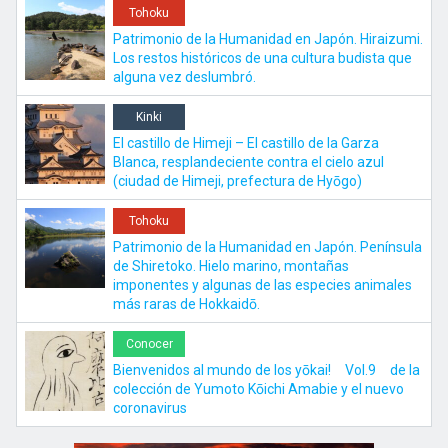
Tohoku
Patrimonio de la Humanidad en Japón. Hiraizumi.
Los restos históricos de una cultura budista que
alguna vez deslumbró.
Kinki
El castillo de Himeji – El castillo de la Garza
Blanca, resplandeciente contra el cielo azul
(ciudad de Himeji, prefectura de Hyōgo)
Tohoku
Patrimonio de la Humanidad en Japón. Península
de Shiretoko. Hielo marino, montañas
imponentes y algunas de las especies animales
más raras de Hokkaidō.
Conocer
Bienvenidos al mundo de los yōkai! Vol.9 de la
colección de Yumoto Kōichi Amabie y el nuevo
coronavirus