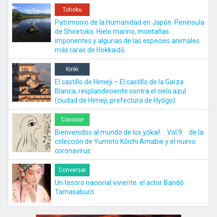
Tohoku
Patrimonio de la Humanidad en Japón. Península
de Shiretoko. Hielo marino, montañas
imponentes y algunas de las especies animales
más raras de Hokkaidō.
Kinki
El castillo de Himeji – El castillo de la Garza
Blanca, resplandeciente contra el cielo azul
(ciudad de Himeji, prefectura de Hyōgo)
Conocer
Bienvenidos al mundo de los yōkai! Vol.9 de la
colección de Yumoto Kōichi Amabie y el nuevo
coronavirus
Conversar
Un tesoro nacional viviente: el actor Bandō
Tamasaburō