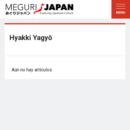
Explorar las regiones
Descubrir la cultura
新着情報
Conversar
Tohoku
Conocer
Hyakki Yagyō
Kanto
Aprender
Edo・Tokio
Tradiciones
Koshin’etsu
Arte
Aún no hay artículos
Hokuriku
Artesanía
Tokai
Naturaleza
Kinki
Temporadas y formas de
vida
Kioto・Nara
小野里茶の湯クラブ
Chugoku