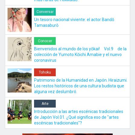
Conversar
Un tesoro nacional viviente: el actor Bandō
Tamasaburō
Conocer
Bienvenidos al mundo de los yōkai! Vol.9 de la
colección de Yumoto Kōichi Amabie y el nuevo
coronavirus
Tohoku
Patrimonio de la Humanidad en Japón. Hiraizumi.
Los restos históricos de una cultura budista que
alguna vez deslumbró.
Arte
Introducción a las artes escénicas tradicionales
de Japón Vol.01. ¿Qué significa eso de "artes
escénicas tradicionales"?