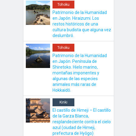
Tohoku
Patrimonio de la Humanidad
en Japón. Hiraizumi. Los
restos históricos de una
cultura budista que alguna vez
deslumbró.
Tohoku
Patrimonio de la Humanidad
en Japón. Península de
Shiretoko. Hielo marino,
montañas imponentes y
algunas de las especies
animales más raras de
Hokkaidō.
Kinki
El castillo de Himeji – El castillo
de la Garza Blanca,
resplandeciente contra el cielo
azul (ciudad de Himeji,
prefectura de Hyōgo)