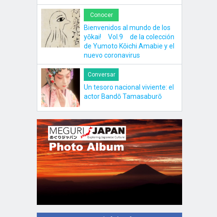
Conocer
Bienvenidos al mundo de los
yōkai! Vol.9 de la colección
de Yumoto Kōichi Amabie y el
nuevo coronavirus
Conversar
Un tesoro nacional viviente: el
actor Bandō Tamasaburō