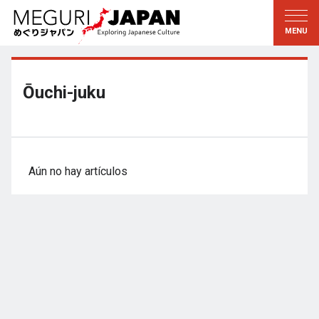
Explorar las regiones
Descubrir la cultura
新着情報
Conversar
Tohoku
Conocer
Ōuchi-juku
Kanto
Aprender
Edo・Tokio
Tradiciones
Koshin’etsu
Arte
Aún no hay artículos
Hokuriku
Artesanía
Tokai
Naturaleza
Kinki
Temporadas y formas de
vida
Kioto・Nara
小野里茶の湯クラブ
Chugoku