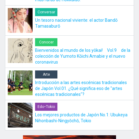
Conversar
Un tesoro nacional viviente: el actor Bandō
Tamasaburō
Conocer
Bienvenidos al mundo de los yōkai! Vol.9 de la
colección de Yumoto Kōichi Amabie y el nuevo
coronavirus
Arte
Introducción a las artes escénicas tradicionales
de Japón Vol.01. ¿Qué significa eso de "artes
escénicas tradicionales"?
Edo・Tokio
Los mejores productos de Japón No.1: Ubukeya
Nihonbashi-Ningyōchō, Tokio