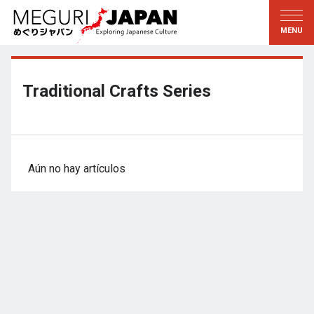
Explorar las regiones
Descubrir la cultura
新着情報
Conversar
Tohoku
Conocer
Traditional Crafts Series
Kanto
Aprender
Edo・Tokio
Tradiciones
Koshin’etsu
Arte
Aún no hay artículos
Hokuriku
Artesanía
Tokai
Naturaleza
Kinki
Temporadas y formas de
vida
Kioto・Nara
小野里茶の湯クラブ
Chugoku