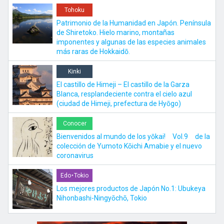
Tohoku
Patrimonio de la Humanidad en Japón. Península
de Shiretoko. Hielo marino, montañas
imponentes y algunas de las especies animales
más raras de Hokkaidō.
Kinki
El castillo de Himeji – El castillo de la Garza
Blanca, resplandeciente contra el cielo azul
(ciudad de Himeji, prefectura de Hyōgo)
Conocer
Bienvenidos al mundo de los yōkai! Vol.9 de la
colección de Yumoto Kōichi Amabie y el nuevo
coronavirus
Edo・Tokio
Los mejores productos de Japón No.1: Ubukeya
Nihonbashi-Ningyōchō, Tokio