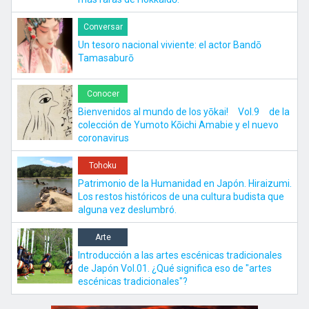
Conversar
Un tesoro nacional viviente: el actor Bandō
Tamasaburō
Conocer
Bienvenidos al mundo de los yōkai! Vol.9 de la
colección de Yumoto Kōichi Amabie y el nuevo
coronavirus
Tohoku
Patrimonio de la Humanidad en Japón. Hiraizumi.
Los restos históricos de una cultura budista que
alguna vez deslumbró.
Arte
Introducción a las artes escénicas tradicionales
de Japón Vol.01. ¿Qué significa eso de "artes
escénicas tradicionales"?