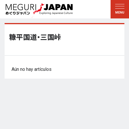
Explorar las regiones
Descubrir la cultura
新着情報
Conversar
Tohoku
Conocer
糠平国道・三国峠
Kanto
Aprender
Edo・Tokio
Tradiciones
Koshin’etsu
Arte
Aún no hay artículos
Hokuriku
Artesanía
Tokai
Naturaleza
Kinki
Temporadas y formas de
vida
Kioto・Nara
小野里茶の湯クラブ
Chugoku