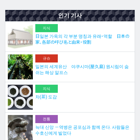
인기 기사
지식
日일본 가옥의 각 부분 명칭과 유래・역할 日本の
家、各部の呼び名と由来・役割
규슈
일본의 세계유산 야쿠시마(屋久島) 원시림이 숨
쉬는 해상 알프스
지식
차(茶) 도감
전통
늑대 신앙 －역병은 공포심과 함께 온다. 사람들은
수호신에게 빌었다