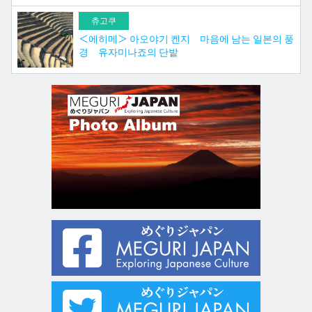
츄고쿠
＜에히메＞ 아오야기 켄지 마음에 남는 일본의 풍
경 유자미나죠의 단밭