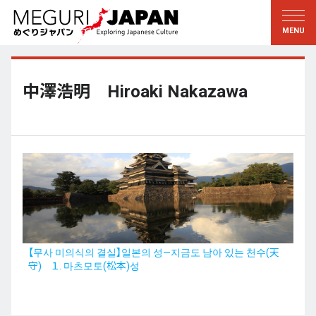
지역답사
문화의 발견
新着情報
이 사람에게 묻다
토호쿠
지식
中澤浩明 Hiroaki Nakazawa
칸토
배움
에도・도쿄
전통
코우신에츠
예술・예능
호쿠리쿠
솜씨
토카이
자연
칸사이
역사와생활
【무사 미의식의 결실】일본의 성—지금도 남아 있는 천수(天
守) １. 마츠모토(松本)성
교토・나라
小野里茶の湯クラブ
츄고쿠