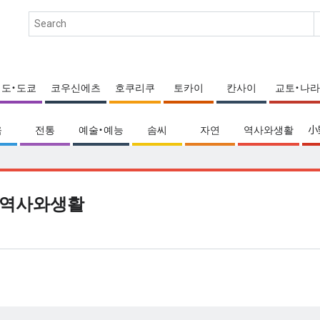
에도・도쿄
코우신에츠
호쿠리쿠
토카이
칸사이
교토・나라
움
전통
예술・예능
솜씨
자연
역사와생활
小
역사와생활