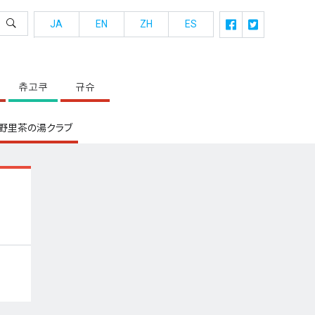
JA
EN
ZH
ES
츄고쿠
규슈
野里茶の湯クラブ