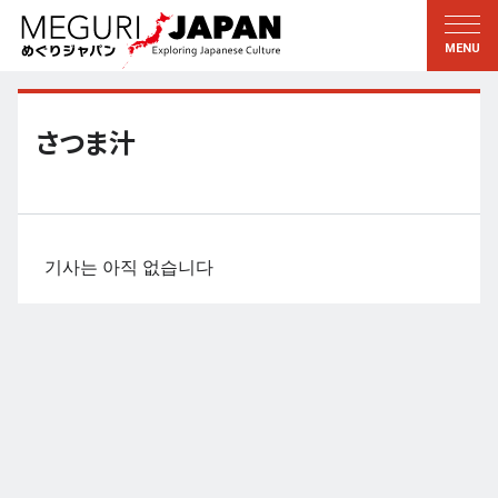
지역답사
문화의 발견
新着情報
이 사람에게 묻다
토호쿠
지식
さつま汁
칸토
배움
에도・도쿄
전통
코우신에츠
예술・예능
기사는 아직 없습니다
호쿠리쿠
솜씨
토카이
자연
칸사이
역사와생활
교토・나라
小野里茶の湯クラブ
츄고쿠