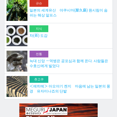
규슈
일본의 세계유산 야쿠시마(屋久島) 원시림이 숨
쉬는 해상 알프스
지식
차(茶) 도감
전통
늑대 신앙 －역병은 공포심과 함께 온다. 사람들은
수호신에게 빌었다
츄고쿠
＜에히메＞ 아오야기 켄지 마음에 남는 일본의 풍
경 유자미나죠의 단밭