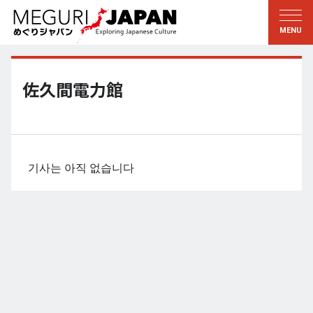
지역답사
문화의 발견
新着情報
이 사람에게 묻다
토호쿠
지식
佐久間電力館
칸토
배움
에도・도쿄
전통
코우신에츠
예술・예능
기사는 아직 없습니다
호쿠리쿠
솜씨
토카이
자연
칸사이
역사와생활
교토・나라
小野里茶の湯クラブ
츄고쿠