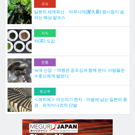
규슈
일본의 세계유산 야쿠시마(屋久島) 원시림이 숨
쉬는 해상 알프스
지식
차(茶) 도감
전통
늑대 신앙 －역병은 공포심과 함께 온다. 사람들은
수호신에게 빌었다
츄고쿠
＜에히메＞ 아오야기 켄지 마음에 남는 일본의 풍
경 유자미나죠의 단밭