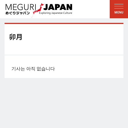
지역답사
문화의 발견
新着情報
이 사람에게 묻다
토호쿠
지식
卯月
칸토
배움
에도・도쿄
전통
코우신에츠
예술・예능
기사는 아직 없습니다
호쿠리쿠
솜씨
토카이
자연
칸사이
역사와생활
교토・나라
小野里茶の湯クラブ
츄고쿠