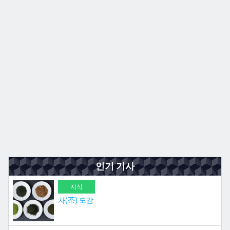
규슈
JA
EN
ZH
ES
인기 기사
지식
차(茶) 도감