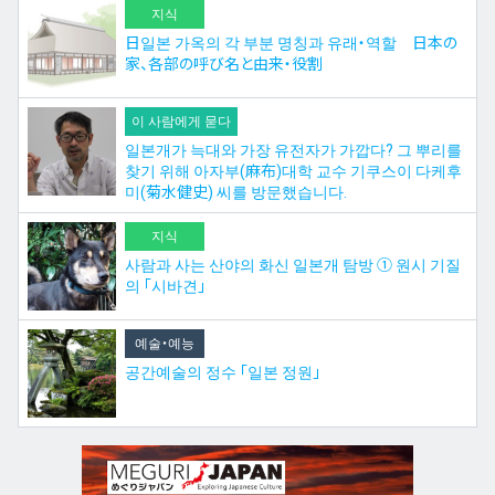
지식
日일본 가옥의 각 부분 명칭과 유래・역할 日本の
家、各部の呼び名と由来・役割
이 사람에게 묻다
일본개가 늑대와 가장 유전자가 가깝다? 그 뿌리를
찾기 위해 아자부(麻布)대학 교수 기쿠스이 다케후
미(菊水健史) 씨를 방문했습니다.
지식
사람과 사는 산야의 화신 일본개 탐방 ① 원시 기질
의 「시바견」
예술・예능
공간예술의 정수 「일본 정원」