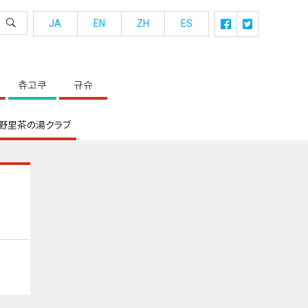
JA
EN
ZH
ES
츄고쿠
규슈
野里茶の湯クラブ