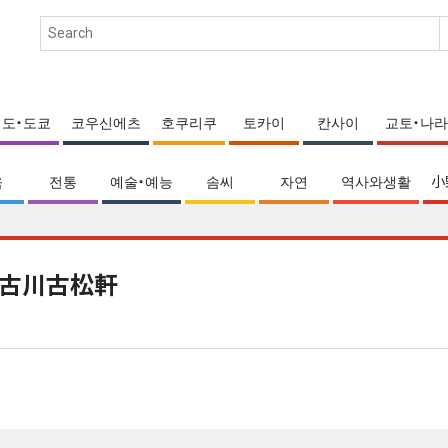
에도・도쿄
코우신에츠
호쿠리쿠
토카이
칸사이
교토・나라
움
전통
예술・예능
솜씨
자연
역사와생활
小
古川古松軒