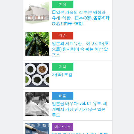
지식
日일본 가옥의 각 부분 명칭과
유래・역할 日本の家、各部の呼
び名と由来・役割
규슈
일본의 세계유산 야쿠시마(屋
久島) 원시림이 숨 쉬는 해상 알
프스
지식
차(茶) 도감
배움
일본을 배우다! vol．01 유도. 세
계에서 가장 인기가 많은 일본
무도
에도・도쿄