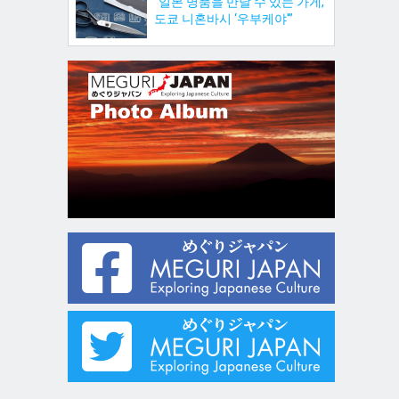
“일본 명품을 만날 수 있는 가게,
도쿄 니혼바시 ‘우부케야'”