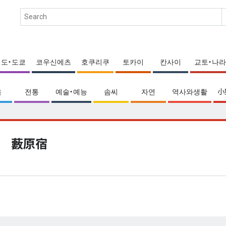
에도・도쿄
코우신에츠
호쿠리쿠
토카이
칸사이
교토・나라
움
전통
예술・예능
솜씨
자연
역사와생활
小
藪原宿