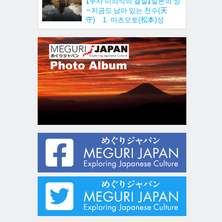
【무사 미의식의 결실】일본의 성
—지금도 남아 있는 천수(天
守) １. 마츠모토(松本)성