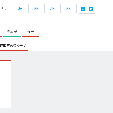
JA
EN
ZH
ES
츄고쿠
규슈
野里茶の湯クラブ