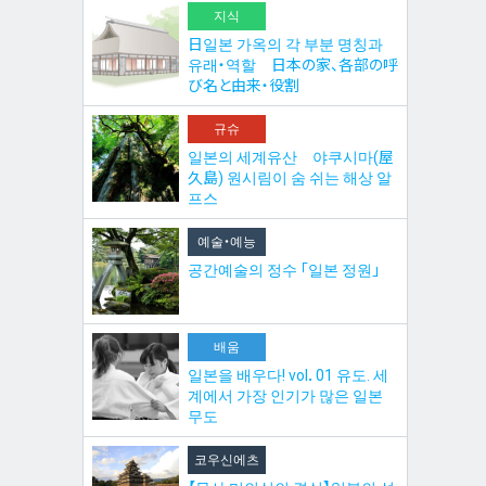
지식
日일본 가옥의 각 부분 명칭과
유래・역할 日本の家、各部の呼
び名と由来・役割
규슈
일본의 세계유산 야쿠시마(屋
久島) 원시림이 숨 쉬는 해상 알
프스
예술・예능
공간예술의 정수 「일본 정원」
배움
일본을 배우다! vol．01 유도. 세
계에서 가장 인기가 많은 일본
무도
코우신에츠