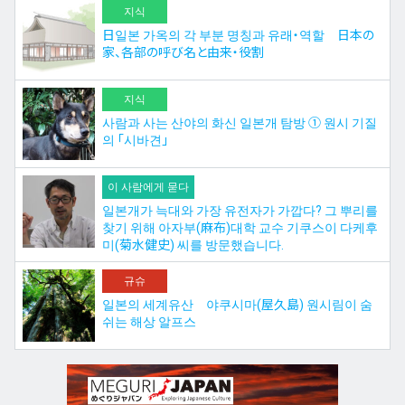
지식
日일본 가옥의 각 부분 명칭과 유래・역할 日本の
家、各部の呼び名と由来・役割
지식
사람과 사는 산야의 화신 일본개 탐방 ① 원시 기질
의 「시바견」
이 사람에게 묻다
일본개가 늑대와 가장 유전자가 가깝다? 그 뿌리를
찾기 위해 아자부(麻布)대학 교수 기쿠스이 다케후
미(菊水健史) 씨를 방문했습니다.
규슈
일본의 세계유산 야쿠시마(屋久島) 원시림이 숨
쉬는 해상 알프스