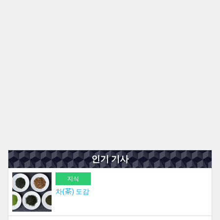
규슈
JA
EN
ZH
ES
인기 기사
지식
차(茶) 도감