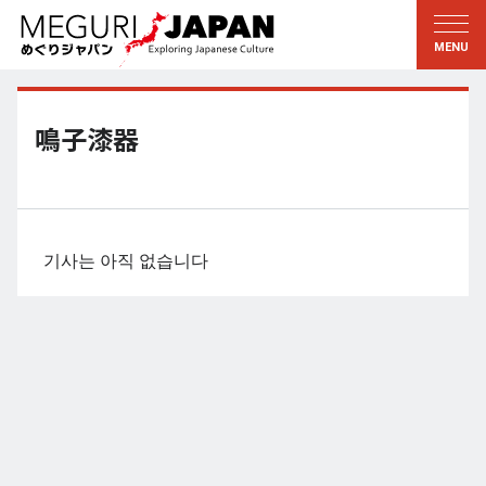
지역답사
문화의 발견
新着情報
이 사람에게 묻다
토호쿠
지식
鳴子漆器
칸토
배움
에도・도쿄
전통
코우신에츠
예술・예능
기사는 아직 없습니다
호쿠리쿠
솜씨
토카이
자연
칸사이
역사와생활
교토・나라
小野里茶の湯クラブ
츄고쿠