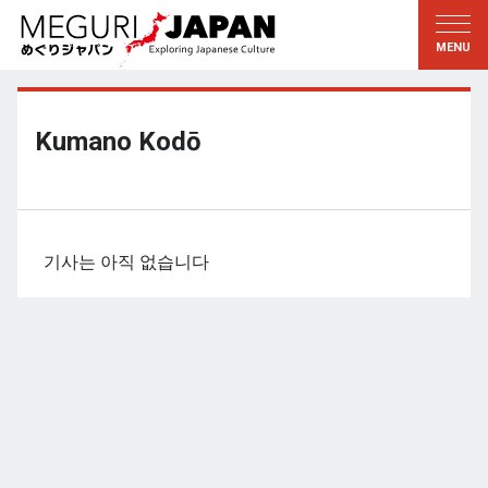
지역답사
문화의 발견
新着情報
이 사람에게 묻다
토호쿠
지식
Kumano Kodō
칸토
배움
에도・도쿄
전통
코우신에츠
예술・예능
기사는 아직 없습니다
호쿠리쿠
솜씨
토카이
자연
칸사이
역사와생활
교토・나라
小野里茶の湯クラブ
츄고쿠