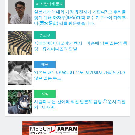
이 사람에게 묻다
일본개가 늑대와 가장 유전자가 가깝다? 그 뿌리를
찾기 위해 아자부(麻布)대학 교수 기쿠스이 다케후
미(菊水健史) 씨를 방문했습니다.
츄고쿠
＜에히메＞ 아오야기 켄지 마음에 남는 일본의 풍
경 유자미나죠의 단밭
배움
일본을 배우다! vol．01 유도. 세계에서 가장 인기가
많은 일본 무도
지식
사람과 사는 산야의 화신 일본개 탐방 ① 원시 기질
의 「시바견」