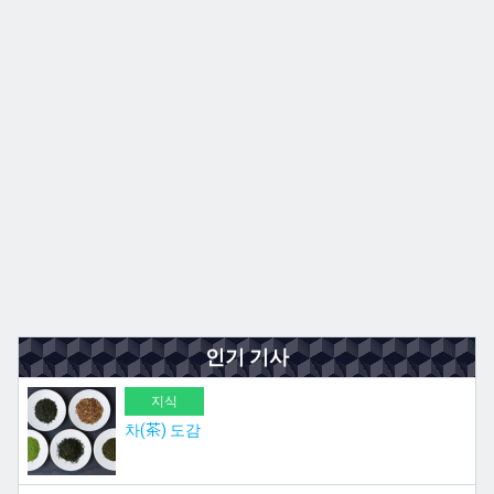
규슈
JA
EN
ZH
ES
인기 기사
지식
차(茶) 도감