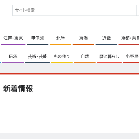
江戸・東京
甲信越
北陸
東海
近畿
京都・奈
伝承
芸術・芸能
もの作り
自然
暦と暮らし
小野里
新着情報