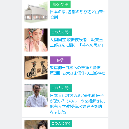
知る・学ぶ
日本の家、各部の呼び名と由来・
役割
この人に聞く
人間国宝 歌舞伎役者 坂東玉
三郎さんに聞く 「芸への思い」
伝承
狼信仰—自然への崇拝と畏怖
第2回・お犬さま信仰の三峯神社
この人に聞く
日本犬はオオカミと最も遺伝子
が近い？ そのルーツを紐解きに、
麻布大学教授菊水健史氏を訪
ねました。
この人に聞く