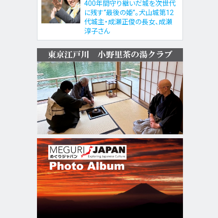
400年間守り継いだ城を次世代
に残す“最後の姫”。犬山城第12
代城主・成瀬正俊の長女、成瀬
淳子さん