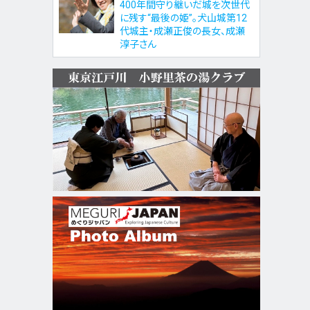
400年間守り継いだ城を次世代
に残す“最後の姫”。犬山城第12
代城主・成瀬正俊の長女、成瀬
淳子さん