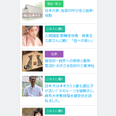
知る・学ぶ
日本の家、各部の呼び名と由来・
役割
この人に聞く
人間国宝 歌舞伎役者 坂東玉
三郎さんに聞く 「芸への思い」
伝承
狼信仰—自然への崇拝と畏怖
第2回・お犬さま信仰の三峯神社
この人に聞く
日本犬はオオカミと最も遺伝子
が近い？ そのルーツを紐解きに、
麻布大学教授菊水健史氏を訪
ねました。
この人に聞く