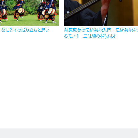
なに？ その成り立ちと思い
前原恵美の伝統芸能入門 伝統芸能を
るモノ 1 三味線の棹(さお)