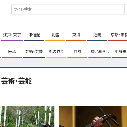
江戸・東京
甲信越
北陸
東海
近畿
京都・奈
伝承
芸術・芸能
もの作り
自然
暦と暮らし
小野里
芸術・芸能