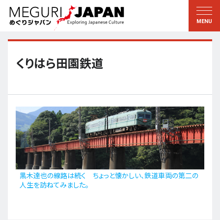
地域をめぐる
文化をめぐる
新着情報
この人に聞く
北海道・東北
知る・学ぶ
くりはら田園鉄道
関東
習う
江戸・東京
伝承
甲信越
芸術・芸能
北陸
もの作り
東海
自然
近畿
暦と暮らし
黒木達也の線路は続く ちょっと懐かしい、鉄道車両の第二の
人生を訪ねてみました。
京都・奈良
小野里茶の湯クラブ
中国・四国