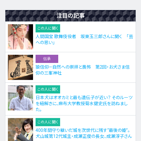
注目の記事
この人に聞く
人間国宝 歌舞伎役者 坂東玉三郎さんに聞く 「芸
への思い」
伝承
狼信仰—自然への崇拝と畏怖 第2回・お犬さま信
仰の三峯神社
この人に聞く
日本犬はオオカミと最も遺伝子が近い？ そのルーツ
を紐解きに、麻布大学教授菊水健史氏を訪ねまし
た。
この人に聞く
400年間守り継いだ城を次世代に残す“最後の姫”。
犬山城第12代城主・成瀬正俊の長女、成瀬淳子さん