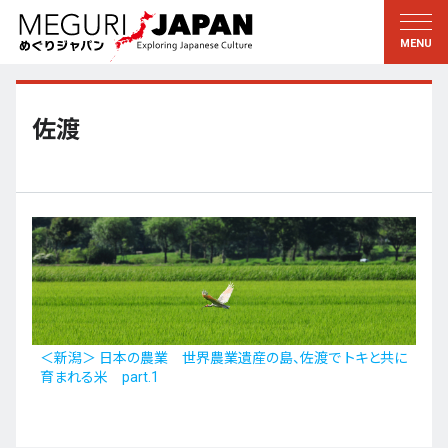
地域をめぐる
文化をめぐる
新着情報
この人に聞く
北海道・東北
知る・学ぶ
佐渡
関東
習う
江戸・東京
伝承
甲信越
芸術・芸能
北陸
もの作り
東海
自然
近畿
暦と暮らし
＜新潟＞ 日本の農業 世界農業遺産の島、佐渡で トキと共に
育まれる米 part.1
京都・奈良
小野里茶の湯クラブ
中国・四国