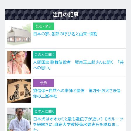
注目の記事
知る・学ぶ
日本の家、各部の呼び名と由来・役割
この人に聞く
人間国宝 歌舞伎役者 坂東玉三郎さんに聞く 「芸
への思い」
伝承
狼信仰—自然への崇拝と畏怖 第2回・お犬さま信
仰の三峯神社
この人に聞く
日本犬はオオカミと最も遺伝子が近い？ そのルーツ
を紐解きに、麻布大学教授菊水健史氏を訪ねまし
た。