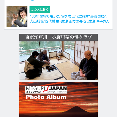
この人に聞く
400年間守り継いだ城を次世代に残す“最後の姫”。
犬山城第12代城主・成瀬正俊の長女、成瀬淳子さん