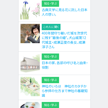
知る・学ぶ
古典文学に見る花に託した日本
人の想い。
この人に聞く
400年間守り継いだ城を次世代
に残す“最後の姫”。犬山城第12
代城主・成瀬正俊の長女、成瀬
淳子さん
知る・学ぶ
日本の家、各部の呼び名と由来・
役割
知る・学ぶ
神社のいろは 神社のカタチか
ら参拝の仕方まで神社の基礎知
識
知る・学ぶ