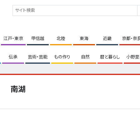
江戸・東京
甲信越
北陸
東海
近畿
京都・奈
伝承
芸術・芸能
もの作り
自然
暦と暮らし
小野里
南湖