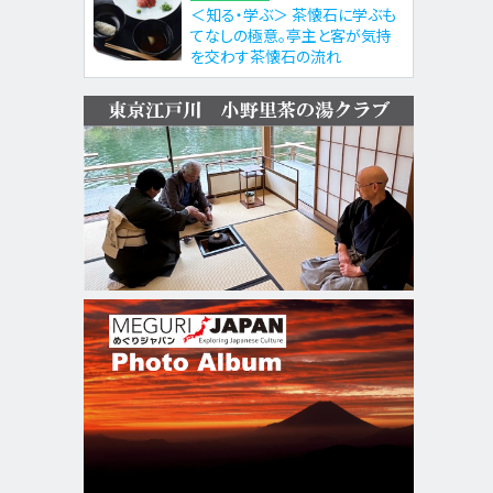
＜知る・学ぶ＞ 茶懐石に学ぶも
てなしの極意。亭主と客が気持
を交わす茶懐石の流れ