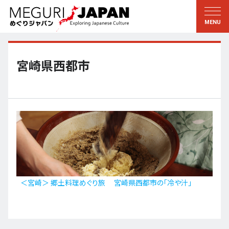
地域をめぐる
文化をめぐる
新着情報
この人に聞く
北海道・東北
知る・学ぶ
宮崎県西都市
関東
習う
江戸・東京
伝承
甲信越
芸術・芸能
北陸
もの作り
東海
自然
近畿
暦と暮らし
＜宮崎＞ 郷土料理めぐり旅 宮崎県西都市の「冷や汁」
京都・奈良
小野里茶の湯クラブ
中国・四国