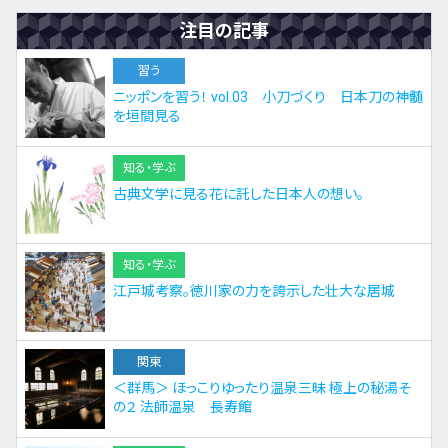
注目の記事
習う
ニッポンを習う！ vol.03 小刀づくり 日本刀の神髄
を垣間見る
知る・学ぶ
古典文学に見る花に託した日本人の想い。
知る・学ぶ
江戸城考察。徳川家の力を誇示した壮大な居城
関東
＜群馬＞ ほっこりゆったり温泉三昧 極上の秘湯そ
の２ 法師温泉 長寿館