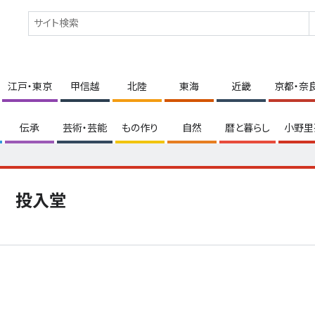
江戸・東京
甲信越
北陸
東海
近畿
京都・奈
伝承
芸術・芸能
もの作り
自然
暦と暮らし
小野里
投入堂