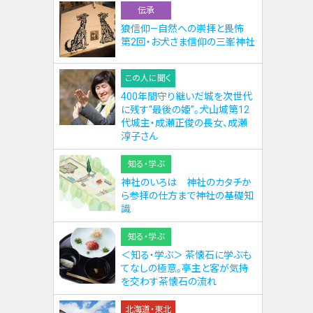
伝承
狼信仰—自然への崇拝と畏怖
第2回・お犬さま信仰の三峯神社
この人に聞く
400年間守り継いだ城を次世代
に残す“最後の姫”。犬山城第12
代城主・成瀬正俊の長女、成瀬
淳子さん
知る・学ぶ
神社のいろは 神社のカタチか
ら参拝の仕方まで神社の基礎知
識
知る・学ぶ
＜知る・学ぶ＞ 茶懐石に学ぶも
てなしの極意。亭主と客が気持
を交わす茶懐石の流れ
北海道・東北