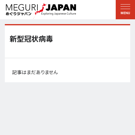
地域をめぐる
文化をめぐる
新着情報
この人に聞く
北海道・東北
知る・学ぶ
新型冠状病毒
関東
習う
江戸・東京
伝承
甲信越
芸術・芸能
記事はまだありません
北陸
もの作り
東海
自然
近畿
暦と暮らし
京都・奈良
小野里茶の湯クラブ
中国・四国