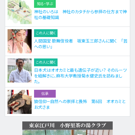
知る・学ぶ
神社のいろは 神社のカタチから参拝の仕方まで神
社の基礎知識
この人に聞く
人間国宝 歌舞伎役者 坂東玉三郎さんに聞く 「芸
への思い」
この人に聞く
日本犬はオオカミと最も遺伝子が近い？ そのルーツ
を紐解きに、麻布大学教授菊水健史氏を訪ねまし
た。
伝承
狼信仰—自然への崇拝と畏怖 第6回 オオカミと
お犬さま