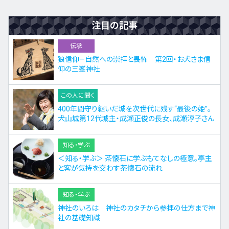
注目の記事
伝承
狼信仰—自然への崇拝と畏怖 第2回・お犬さま信
仰の三峯神社
この人に聞く
400年間守り継いだ城を次世代に残す“最後の姫”。
犬山城第12代城主・成瀬正俊の長女、成瀬淳子さん
知る・学ぶ
＜知る・学ぶ＞ 茶懐石に学ぶもてなしの極意。亭主
と客が気持を交わす茶懐石の流れ
知る・学ぶ
神社のいろは 神社のカタチから参拝の仕方まで神
社の基礎知識