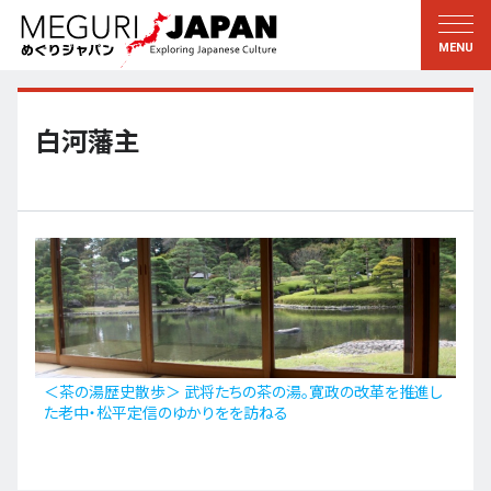
地域をめぐる
文化をめぐる
新着情報
この人に聞く
北海道・東北
知る・学ぶ
白河藩主
関東
習う
江戸・東京
伝承
甲信越
芸術・芸能
北陸
もの作り
東海
自然
近畿
暦と暮らし
＜茶の湯歴史散歩＞ 武将たちの茶の湯。寛政の改革を推進し
た老中・松平定信のゆかりをを訪ねる
京都・奈良
小野里茶の湯クラブ
中国・四国