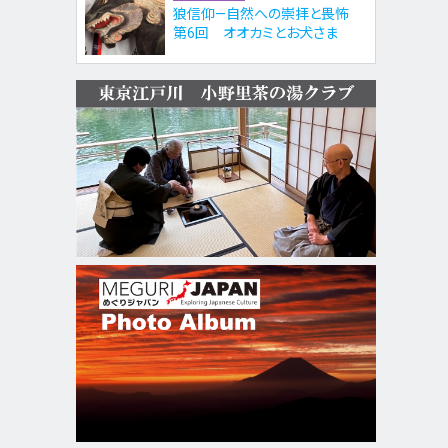
狼信仰—自然への崇拝と畏怖
第6回 オオカミとお犬さま