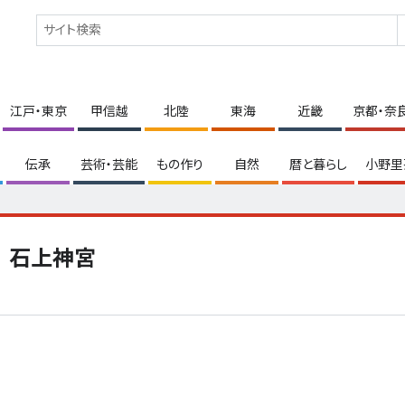
江戸・東京
甲信越
北陸
東海
近畿
京都・奈
伝承
芸術・芸能
もの作り
自然
暦と暮らし
小野里
石上神宮