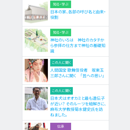
知る・学ぶ
日本の家、各部の呼び名と由来・
役割
知る・学ぶ
神社のいろは 神社のカタチか
ら参拝の仕方まで神社の基礎知
識
この人に聞く
人間国宝 歌舞伎役者 坂東玉
三郎さんに聞く 「芸への思い」
この人に聞く
日本犬はオオカミと最も遺伝子
が近い？ そのルーツを紐解きに、
麻布大学教授菊水健史氏を訪
ねました。
伝承