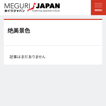
地域をめぐる
文化をめぐる
新着情報
この人に聞く
北海道・東北
知る・学ぶ
绝美景色
関東
習う
江戸・東京
伝承
甲信越
芸術・芸能
記事はまだありません
北陸
もの作り
東海
自然
近畿
暦と暮らし
京都・奈良
小野里茶の湯クラブ
中国・四国