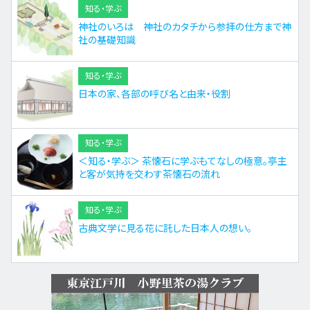
知る・学ぶ
神社のいろは 神社のカタチから参拝の仕方まで神
社の基礎知識
知る・学ぶ
日本の家、各部の呼び名と由来・役割
知る・学ぶ
＜知る・学ぶ＞ 茶懐石に学ぶもてなしの極意。亭主
と客が気持を交わす茶懐石の流れ
知る・学ぶ
古典文学に見る花に託した日本人の想い。