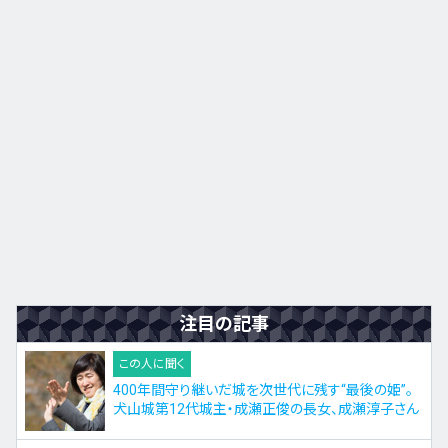
九州・沖縄
EN
ZH
KO
ES
注目の記事
この人に聞く
400年間守り継いだ城を次世代に残す“最後の姫”。
犬山城第12代城主・成瀬正俊の長女、成瀬淳子さん