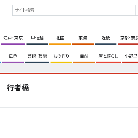
江戸・東京
甲信越
北陸
東海
近畿
京都・奈
伝承
芸術・芸能
もの作り
自然
暦と暮らし
小野里
行者橋