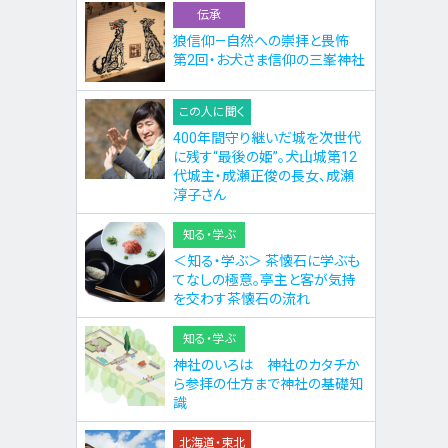
伝承
狼信仰—自然への崇拝と畏怖
第2回・お犬さま信仰の三峯神社
この人に聞く
400年間守り継いだ城を次世代
に残す“最後の姫”。犬山城第12
代城主・成瀬正俊の長女、成瀬
淳子さん
知る・学ぶ
＜知る・学ぶ＞ 茶懐石に学ぶも
てなしの極意。亭主と客が気持
を交わす茶懐石の流れ
知る・学ぶ
神社のいろは 神社のカタチか
ら参拝の仕方まで神社の基礎知
識
北海道・東北