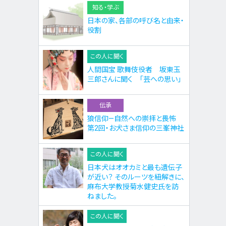
知る・学ぶ
日本の家、各部の呼び名と由来・
役割
この人に聞く
人間国宝 歌舞伎役者 坂東玉
三郎さんに聞く 「芸への思い」
伝承
狼信仰—自然への崇拝と畏怖
第2回・お犬さま信仰の三峯神社
この人に聞く
日本犬はオオカミと最も遺伝子
が近い？ そのルーツを紐解きに、
麻布大学教授菊水健史氏を訪
ねました。
この人に聞く