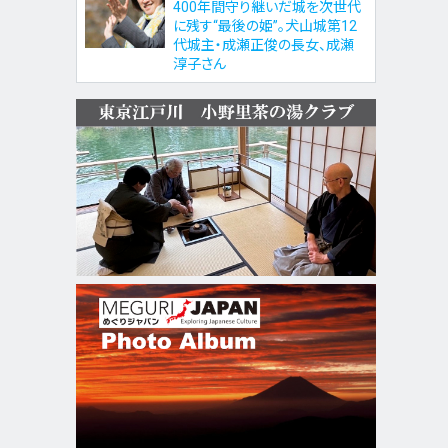
400年間守り継いだ城を次世代
に残す“最後の姫”。犬山城第12
代城主・成瀬正俊の長女、成瀬
淳子さん