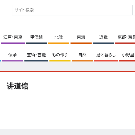
江戸・東京
甲信越
北陸
東海
近畿
京都・奈
伝承
芸術・芸能
もの作り
自然
暦と暮らし
小野里
讲道馆