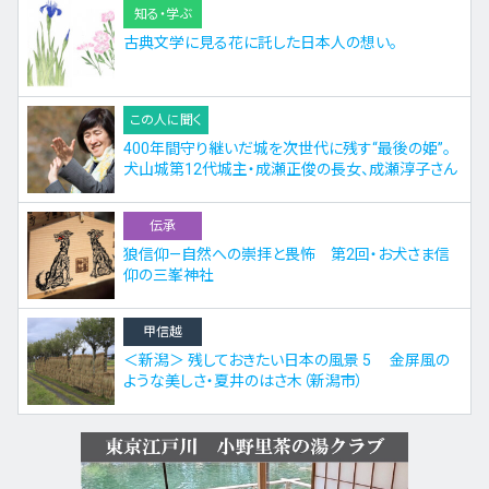
知る・学ぶ
古典文学に見る花に託した日本人の想い。
この人に聞く
400年間守り継いだ城を次世代に残す“最後の姫”。
犬山城第12代城主・成瀬正俊の長女、成瀬淳子さん
伝承
狼信仰—自然への崇拝と畏怖 第2回・お犬さま信
仰の三峯神社
甲信越
＜新潟＞ 残しておきたい日本の風景 5 金屏風の
ような美しさ・夏井のはさ木（新潟市）