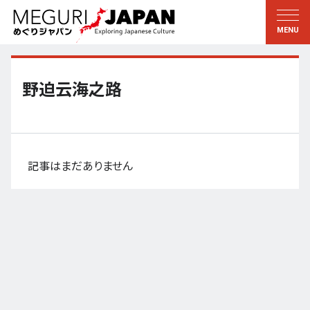
地域をめぐる
文化をめぐる
新着情報
この人に聞く
北海道・東北
知る・学ぶ
野迫云海之路
関東
習う
江戸・東京
伝承
甲信越
芸術・芸能
記事はまだありません
北陸
もの作り
東海
自然
近畿
暦と暮らし
京都・奈良
小野里茶の湯クラブ
中国・四国