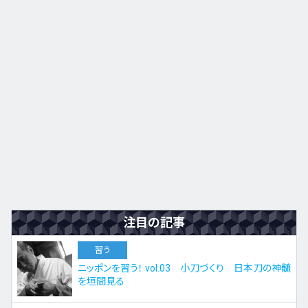
九州・沖縄
EN
ZH
KO
ES
注目の記事
習う
ニッポンを習う！ vol.03 小刀づくり 日本刀の神髄
を垣間見る