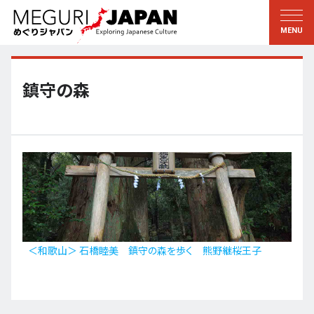
地域をめぐる
文化をめぐる
新着情報
この人に聞く
北海道・東北
知る・学ぶ
鎮守の森
関東
習う
江戸・東京
伝承
甲信越
芸術・芸能
北陸
もの作り
東海
自然
近畿
暦と暮らし
＜和歌山＞ 石橋睦美 鎮守の森を歩く 熊野継桜王子
京都・奈良
小野里茶の湯クラブ
中国・四国