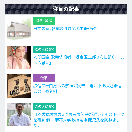
注目の記事
知る・学ぶ
日本の家、各部の呼び名と由来・役割
この人に聞く
人間国宝 歌舞伎役者 坂東玉三郎さんに聞く 「芸
への思い」
伝承
狼信仰—自然への崇拝と畏怖 第2回・お犬さま信
仰の三峯神社
この人に聞く
日本犬はオオカミと最も遺伝子が近い？ そのルーツ
を紐解きに、麻布大学教授菊水健史氏を訪ねまし
た。