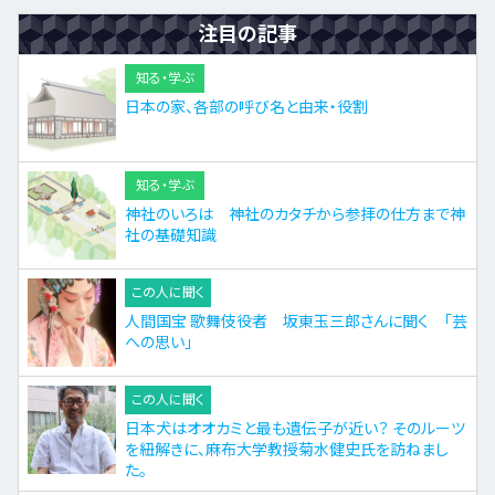
注目の記事
知る・学ぶ
日本の家、各部の呼び名と由来・役割
知る・学ぶ
神社のいろは 神社のカタチから参拝の仕方まで神
社の基礎知識
この人に聞く
人間国宝 歌舞伎役者 坂東玉三郎さんに聞く 「芸
への思い」
この人に聞く
日本犬はオオカミと最も遺伝子が近い？ そのルーツ
を紐解きに、麻布大学教授菊水健史氏を訪ねまし
た。