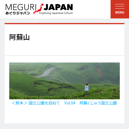
地域をめぐる
文化をめぐる
新着情報
この人に聞く
北海道・東北
知る・学ぶ
阿蘇山
関東
習う
江戸・東京
伝承
甲信越
芸術・芸能
北陸
もの作り
東海
自然
近畿
暦と暮らし
＜熊本＞ 国立公園を訪ねて Vol.04 阿蘇くじゅう国立公園
京都・奈良
小野里茶の湯クラブ
中国・四国