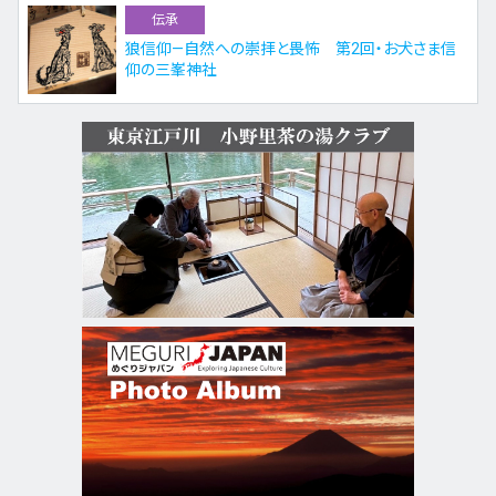
伝承
狼信仰—自然への崇拝と畏怖 第2回・お犬さま信
仰の三峯神社