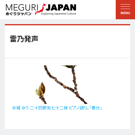
地域をめぐる
文化をめぐる
新着情報
この人に聞く
北海道・東北
知る・学ぶ
雷乃発声
関東
習う
江戸・東京
伝承
甲信越
芸術・芸能
北陸
もの作り
東海
自然
近畿
暦と暮らし
水城 ゆう 二十四節気七十二候 ピアノ語り。「春分」
京都・奈良
小野里茶の湯クラブ
中国・四国