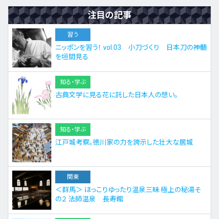
注目の記事
習う
ニッポンを習う！ vol.03 小刀づくり 日本刀の神髄
を垣間見る
知る・学ぶ
古典文学に見る花に託した日本人の想い。
知る・学ぶ
江戸城考察。徳川家の力を誇示した壮大な居城
関東
＜群馬＞ ほっこりゆったり温泉三昧 極上の秘湯そ
の２ 法師温泉 長寿館