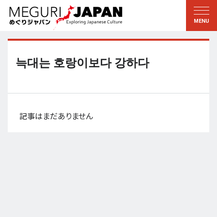
地域をめぐる
文化をめぐる
新着情報
この人に聞く
北海道・東北
知る・学ぶ
늑대는 호랑이보다 강하다
関東
習う
江戸・東京
伝承
甲信越
芸術・芸能
記事はまだありません
北陸
もの作り
東海
自然
近畿
暦と暮らし
京都・奈良
小野里茶の湯クラブ
中国・四国