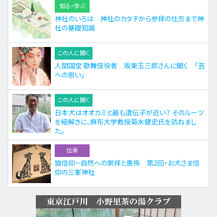
知る・学ぶ
神社のいろは 神社のカタチから参拝の仕方まで神
社の基礎知識
この人に聞く
人間国宝 歌舞伎役者 坂東玉三郎さんに聞く 「芸
への思い」
この人に聞く
日本犬はオオカミと最も遺伝子が近い？ そのルーツ
を紐解きに、麻布大学教授菊水健史氏を訪ねまし
た。
伝承
狼信仰—自然への崇拝と畏怖 第2回・お犬さま信
仰の三峯神社