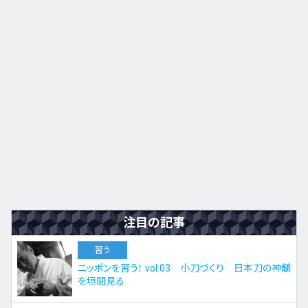
九州・沖縄
EN
ZH
KO
ES
注目の記事
習う
ニッポンを習う！ vol.03 小刀づくり 日本刀の神髄
を垣間見る