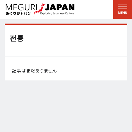
地域をめぐる
文化をめぐる
新着情報
この人に聞く
北海道・東北
知る・学ぶ
전통
関東
習う
江戸・東京
伝承
甲信越
芸術・芸能
記事はまだありません
北陸
もの作り
東海
自然
近畿
暦と暮らし
京都・奈良
小野里茶の湯クラブ
中国・四国