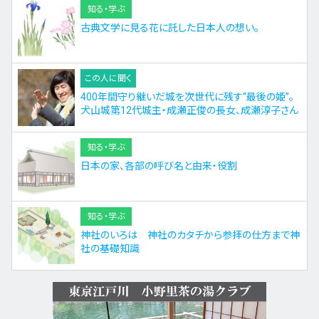
知る・学ぶ
古典文学に見る花に託した日本人の想い。
この人に聞く
400年間守り継いだ城を次世代に残す“最後の姫”。
犬山城第12代城主・成瀬正俊の長女、成瀬淳子さん
知る・学ぶ
日本の家、各部の呼び名と由来・役割
知る・学ぶ
神社のいろは 神社のカタチから参拝の仕方まで神
社の基礎知識