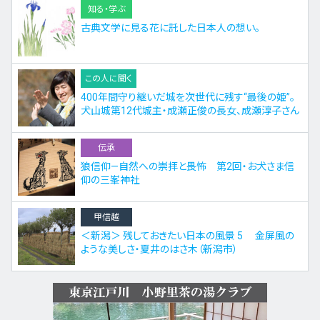
知る・学ぶ
古典文学に見る花に託した日本人の想い。
この人に聞く
400年間守り継いだ城を次世代に残す“最後の姫”。
犬山城第12代城主・成瀬正俊の長女、成瀬淳子さん
伝承
狼信仰—自然への崇拝と畏怖 第2回・お犬さま信
仰の三峯神社
甲信越
＜新潟＞ 残しておきたい日本の風景 5 金屏風の
ような美しさ・夏井のはさ木（新潟市）