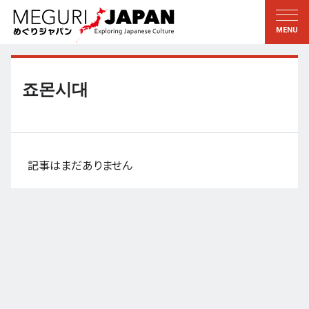
地域をめぐる
文化をめぐる
新着情報
この人に聞く
北海道・東北
知る・学ぶ
죠몬시대
関東
習う
江戸・東京
伝承
甲信越
芸術・芸能
記事はまだありません
北陸
もの作り
東海
自然
近畿
暦と暮らし
京都・奈良
小野里茶の湯クラブ
中国・四国