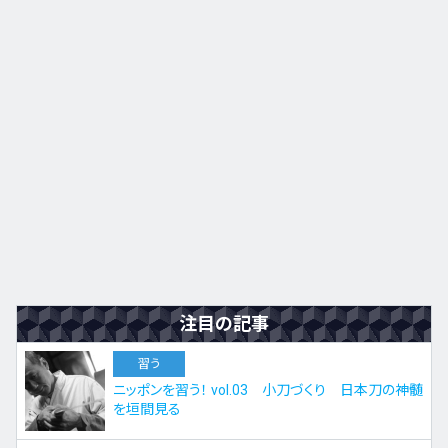
九州・沖縄
EN
ZH
KO
ES
注目の記事
習う
ニッポンを習う！ vol.03 小刀づくり 日本刀の神髄
を垣間見る