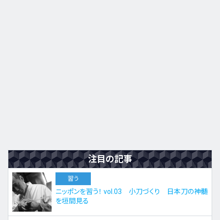
九州・沖縄
EN
ZH
KO
ES
注目の記事
習う
ニッポンを習う！ vol.03 小刀づくり 日本刀の神髄
を垣間見る