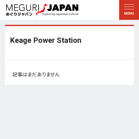
地域をめぐる
文化をめぐる
新着情報
この人に聞く
北海道・東北
知る・学ぶ
Keage Power Station
関東
習う
江戸・東京
伝承
甲信越
芸術・芸能
記事はまだありません
北陸
もの作り
東海
自然
近畿
暦と暮らし
京都・奈良
小野里茶の湯クラブ
中国・四国