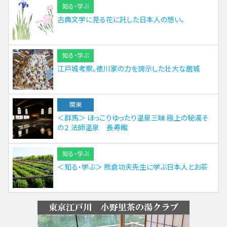
知る・学ぶ
古典文学に見る花に託した日本人の想い。
知る・学ぶ
江戸城考察。徳川家の力を誇示した壮大な居城
関東
＜群馬＞ ほっこりゆったり温泉三昧 極上の秘湯そ
の２ 法師温泉 長寿館
知る・学ぶ
＜知る・学ぶ＞ 熊倉功夫先生に学ぶ日本人とお茶