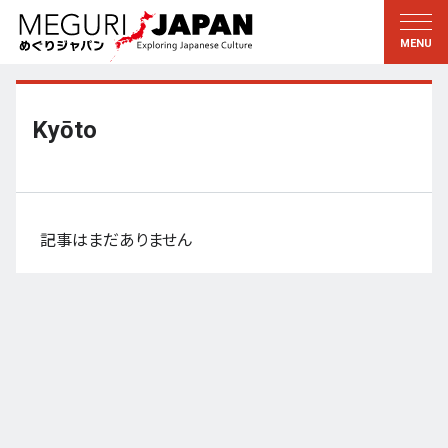
地域をめぐる
文化をめぐる
新着情報
この人に聞く
北海道・東北
知る・学ぶ
Kyōto
関東
習う
江戸・東京
伝承
甲信越
芸術・芸能
記事はまだありません
北陸
もの作り
東海
自然
近畿
暦と暮らし
京都・奈良
小野里茶の湯クラブ
中国・四国