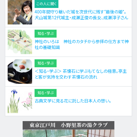
この人に聞く
400年間守り継いだ城を次世代に残す“最後の姫”。
犬山城第12代城主・成瀬正俊の長女、成瀬淳子さん
知る・学ぶ
神社のいろは 神社のカタチから参拝の仕方まで神
社の基礎知識
知る・学ぶ
＜知る・学ぶ＞ 茶懐石に学ぶもてなしの極意。亭主
と客が気持を交わす茶懐石の流れ
知る・学ぶ
古典文学に見る花に託した日本人の想い。