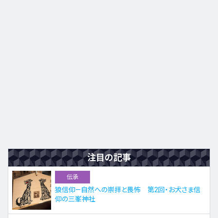
九州・沖縄
EN
ZH
KO
ES
注目の記事
伝承
狼信仰—自然への崇拝と畏怖 第2回・お犬さま信
仰の三峯神社