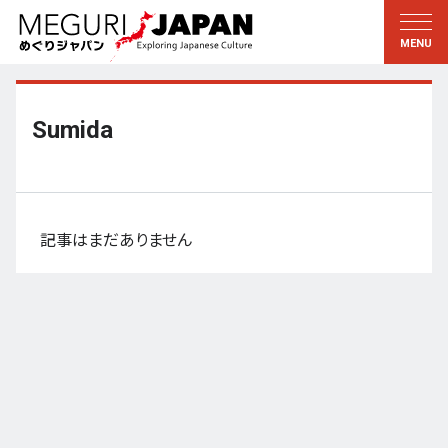
地域をめぐる
文化をめぐる
新着情報
この人に聞く
北海道・東北
知る・学ぶ
Sumida
関東
習う
江戸・東京
伝承
甲信越
芸術・芸能
記事はまだありません
北陸
もの作り
東海
自然
近畿
暦と暮らし
京都・奈良
小野里茶の湯クラブ
中国・四国