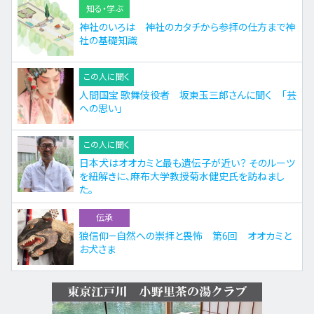
知る・学ぶ
神社のいろは 神社のカタチから参拝の仕方まで神
社の基礎知識
この人に聞く
人間国宝 歌舞伎役者 坂東玉三郎さんに聞く 「芸
への思い」
この人に聞く
日本犬はオオカミと最も遺伝子が近い？ そのルーツ
を紐解きに、麻布大学教授菊水健史氏を訪ねまし
た。
伝承
狼信仰—自然への崇拝と畏怖 第6回 オオカミと
お犬さま