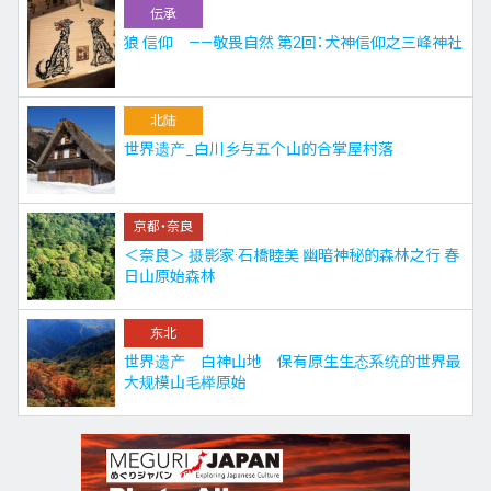
伝承
狼 信仰 ——敬畏自然 第2回：犬神信仰之三峰神社
北陆
世界遗产_白川乡与五个山的合掌屋村落
京都・奈良
＜奈良＞ 摄影家·石橋睦美 幽暗神秘的森林之行 春
日山原始森林
东北
世界遗产 白神山地 保有原生生态系统的世界最
大规模山毛榉原始