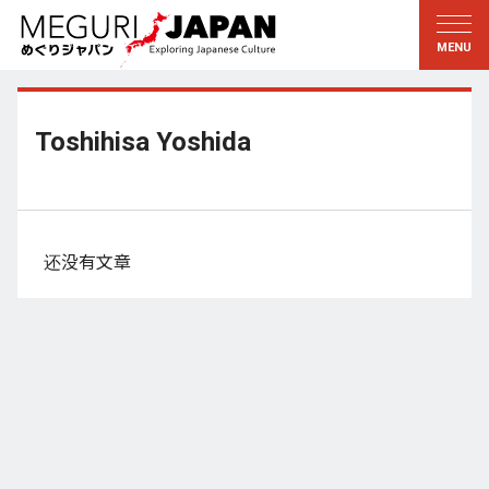
游历地域
游历文化
新着情報
听其言
东北
知与学
Toshihisa Yoshida
关东
求教
江户・东京
伝承
甲信越
艺术・艺能
还没有文章
北陆
匠艺
东海
自然
近畿
和历与生活
京都・奈良
小野里茶の湯クラブ
山阴・山阳