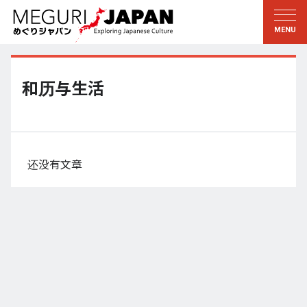
游历地域
游历文化
新着情報
听其言
东北
知与学
和历与生活
关东
求教
江户・东京
伝承
甲信越
艺术・艺能
还没有文章
北陆
匠艺
东海
自然
近畿
和历与生活
京都・奈良
小野里茶の湯クラブ
山阴・山阳