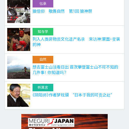
伝承
狼信仰 敬畏自然 第1回 狼神祭
知与学
列入人类非物质文化遗产名录 来访神:蒙面・变装
的神
自然
想去富士山顶看日出 首次攀登富士山不可不知的
几件事！ 你知道吗？
听其言
《阴阳师》作者梦枕貘 “日本于我的可贵之处”